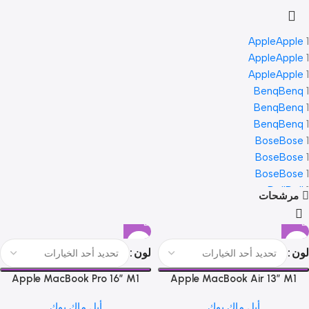
Apple
Apple
1
Apple
Apple
1
Apple
Apple
1
Benq
Benq
1
Benq
Benq
1
Benq
Benq
1
Bose
Bose
1
Bose
Bose
1
Bose
Bose
1
Dell
Dell
1
مرشحات
Dell
Dell
1
Dell
Dell
1
لون
لون
Gigabyte
Gigabyte
1
Apple MacBook Pro 16″ M1
Apple MacBook Air 13” M1
Max
أبل ماك بوك
أبل ماك بوك