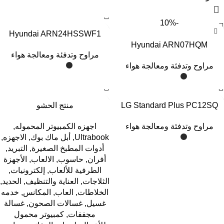
Transcend
1
-10%
Viewsonic
1
Hyundai ARN24HSSWF1
Viewsonic
1
Hyundai ARN07HQM
مراوح وتدفئة ومعالجة هواء
Viewsonic
1
مراوح وتدفئة ومعالجة هواء
LG Standard Plus PC12SQ
منتج الحشو
مراوح وتدفئة ومعالجة هواء
اجهزه الكمبيوتر المحموله
,
Ultrabook
,
أبل ماك بوك
,
الاجهزه
,
أدوات المطبخ الصغيرة
,
التبريد
,
أفران
,
حاسوب
,
الالعاب
,
الأجهزة
الطرفية للألعاب
,
إلكترونيات
,
الثلاجات
,
العناية والتنظيف
,
الحديد
,
الخلاطات
,
العاب
,
المكانس
,
خدمه
غسيل
,
غسالات الصحون
,
غسالة
مجففات
,
كمبيوتر محمول