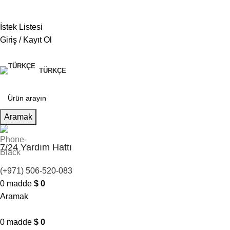
Amerika Birleşik Devletleri (ABD) doları ($) - USD
İstek Listesi
Giriş / Kayıt Ol
TÜRKÇE
Aramak
7/24 Yardım Hattı
(+971) 506-520-083
0
madde
$
0
Aramak
0
madde
$
0