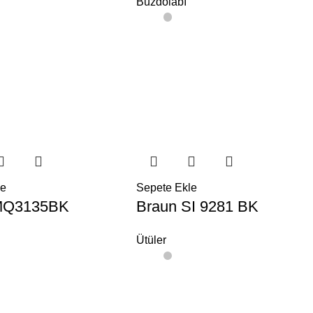
Buzdolabı
le
Sepete Ekle
MQ3135BK
Braun SI 9281 BK
Ütüler