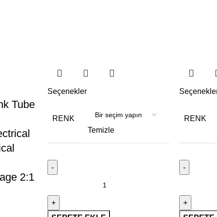
Seçenekler
Seçenekle
nk Tube
RENK
RENK
Temizle
ctrical
ical
age 2:1