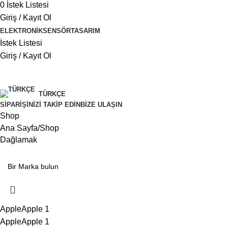
0
İstek Listesi
Giriş / Kayıt Ol
ELEKTRONIK
SENSÖR
TASARIM
İstek Listesi
Giriş / Kayıt Ol
$ USD
TÜRKÇE
SIPARIŞINIZI TAKIP EDIN
BIZE ULAŞIN
Shop
Ana Sayfa
Shop
Dağlamak
Apple
Apple
1
Apple
Apple
1