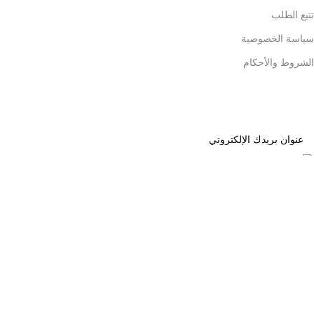
تتبع الطلب
سياسة الخصوصية
الشروط والأحكام
مدفوعات السلامة
غير مصنف
2 منتجات
الاجهزه
13 منتجات
الأطفال والرضع
1 حاصل الضرب
الجمال والعناية
بحث
لم يتم العثور على فئات فرعية.
ابدأ في الكتابة لرؤية المنتجات التي تبحث عنها.